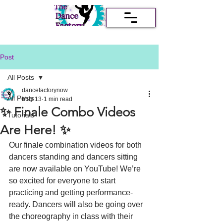
Post
All Posts
dancefactorynow
All Posts
May 13
1 min read
✨ Finale Combo Videos
Tutorials
Are Here! ✨
Our finale combination videos for both 
dancers standing and dancers sitting 
are now available on YouTube! We’re 
so excited for everyone to start 
practicing and getting performance-
ready. Dancers will also be going over 
the choreography in class with their 